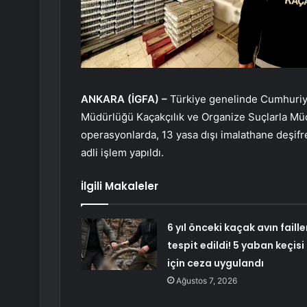
ANKARA (İGFA) –
Türkiye genelinde Cumhuriye
Müdürlüğü Kaçakçılık ve Organize Suçlarla Müc
operasyonlarda, 13 yasa dışı imalathane deşif
adli işlem yapıldı.
İlgili Makaleler
6 yıl önceki kaçak avın faille
tespit edildi! 5 yaban keçisi
için ceza uygulandı
Ağustos 7, 2026