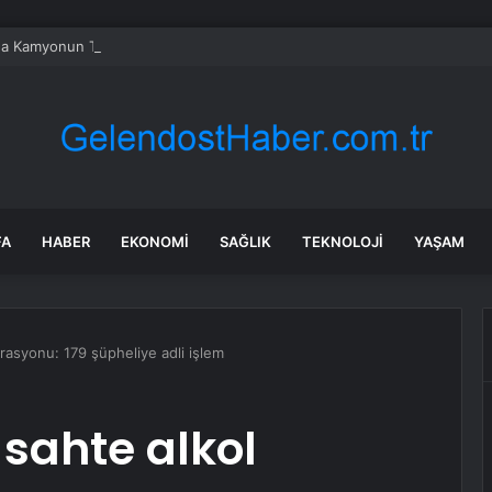
da Kamyonun Tıra Arkadan Çarptığı Kazada 2 Kişi Yaralandı
FA
HABER
EKONOMI
SAĞLIK
TEKNOLOJI
YAŞAM
erasyonu: 179 şüpheliye adli işlem
 sahte alkol