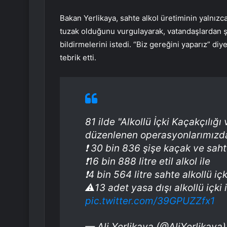
Bakan Yerlikaya, sahte alkol üretiminin yalnızca
tuzak olduğunu vurgulayarak, vatandaşlardan ş
bildirmelerini istedi. “Biz gereğini yaparız” di
tebrik etti.
81 ilde "Alkollü İçki Kaçakçılığı
düzenlenen operasyonlarımızd
❗️ 30 bin 836 şişe kaçak ve sahte
❗️16 bin 888 litre etil alkol ile
❗️4 bin 564 litre sahte alkollü iç
⚠️13 adet yasa dışı alkollü içk
pic.twitter.com/39GPUZZfx1
— Ali Yerlikaya (@AliYerlikaya