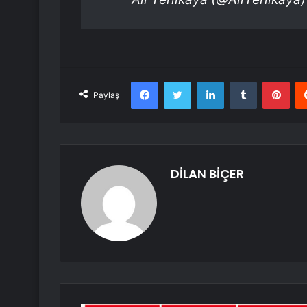
Facebook
Twitter
LinkedIn
Tumblr
Pint
Paylaş
DİLAN BİÇER