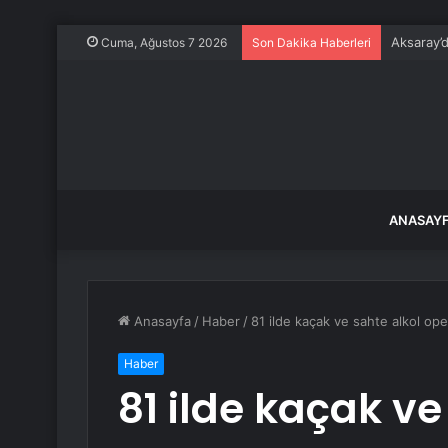
Aksaray’
Cuma, Ağustos 7 2026
Son Dakika Haberleri
ANASAY
Anasayfa
/
Haber
/
81 ilde kaçak ve sahte alkol op
Haber
81 ilde kaçak ve