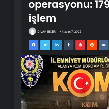
operasyonu: 179
işlem
DİLAN BİÇER
Kasım 7, 2025
Facebook
Twitter
LinkedIn
Tumblr
Pinterest
Reddit