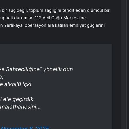
 bir suç değil, toplum sağlığını tehdit eden ölümcül bir
üpheli durumları 112 Acil Çağrı Merkezi’ne
yen Yerlikaya, operasyonlara katılan emniyet güçlerini
 ve Sahteciliğine” yönelik dün
a;
 alkollü içki
ki ele geçirdik.
i imalathanesini…
)
November 6, 2025