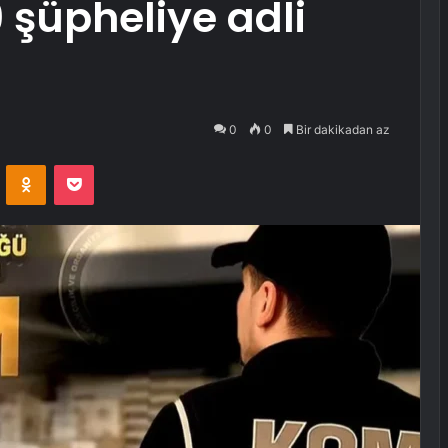
 şüpheliye adli
0
0
Bir dakikadan az
VKontakte
Odnoklassniki
Pocket