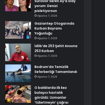
Survivor Seren Ay’a olay
yorum: Denizi
pisletiyorsun
Ağustos 7, 2026
Gaziantep Otogarında
Kurban Bayramı
Yoğunluğu
Ağustos 7, 2026
İdlib’de 253 Şehit Anısına
253 Kurban
Ağustos 7, 2026
Bodrum’da Temizlik
Seferberliği Tamamlandı
Ağustos 7, 2026
O balıklarda ilk kez
bulaşıcı hastalık
görüldü: Uzmanlar
‘tüketmeyin’ çağrısı