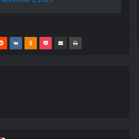
erest
Reddit
VKontakte
Odnoklassniki
Pocket
E-Posta ile paylaş
Yazdır