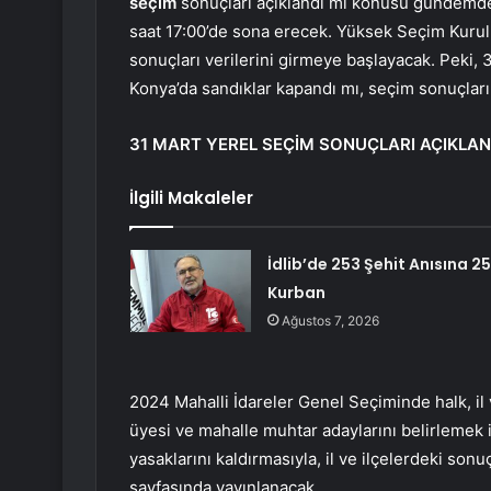
seçim
sonuçları açıklandı mı konusu gündemde.
saat 17:00’de sona erecek. Yüksek Seçim Kurulu
sonuçları verilerini girmeye başlayacak. Peki,
Konya’da sandıklar kapandı mı, seçim sonuçları
31 MART YEREL SEÇİM SONUÇLARI AÇIKLAN
İlgili Makaleler
İdlib’de 253 Şehit Anısına 2
Kurban
Ağustos 7, 2026
2024 Mahalli İdareler Genel Seçiminde halk, il v
üyesi ve mahalle muhtar adaylarını belirlemek
yasaklarını kaldırmasıyla, il ve ilçelerdeki so
sayfasında yayınlanacak.