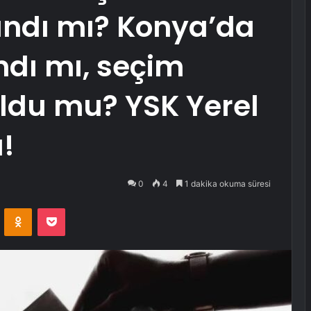
andı mı? Konya’da
ndı mı, seçim
 oldu mu? YSK Yerel
!
0
4
1 dakika okuma süresi
VKontakte
Odnoklassniki
Pocket