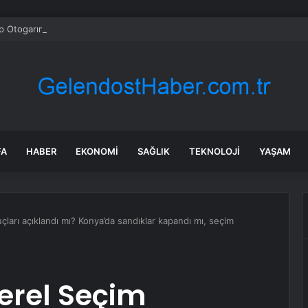
p Otogarında Kurban Bayramı Yoğunluğu
FA
HABER
EKONOMI
SAĞLIK
TEKNOLOJI
YAŞAM
ları açıklandı mı? Konya’da sandıklar kapandı mı, seçim
erel Seçim