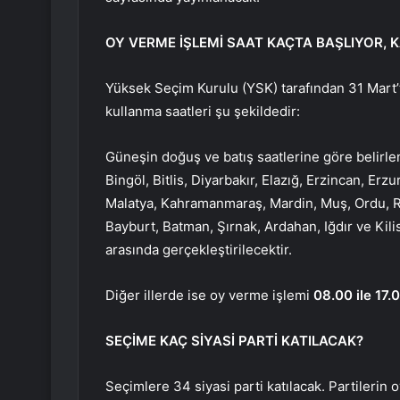
OY VERME İŞLEMİ SAAT KAÇTA BAŞLIYOR, K
Yüksek Seçim Kurulu (YSK) tarafından 31 Mart’t
kullanma saatleri şu şekildedir:
Güneşin doğuş ve batış saatlerine göre belirl
Bingöl, Bitlis, Diyarbakır, Elazığ, Erzincan, E
Malatya, Kahramanmaraş, Mardin, Muş, Ordu, Rize
Bayburt, Batman, Şırnak, Ardahan, Iğdır ve Kili
arasında gerçekleştirilecektir.
Diğer illerde ise oy verme işlemi
08.00 ile 17.
SEÇİME KAÇ SİYASİ PARTİ KATILACAK?
Seçimlere 34 siyasi parti katılacak. Partilerin 