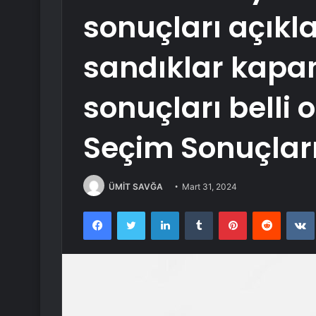
sonuçları açıkl
sandıklar kapa
sonuçları belli
Seçim Sonuçları
ÜMİT SAVĞA
Mart 31, 2024
Facebook
Twitter
LinkedIn
Tumblr
Pinterest
Reddit