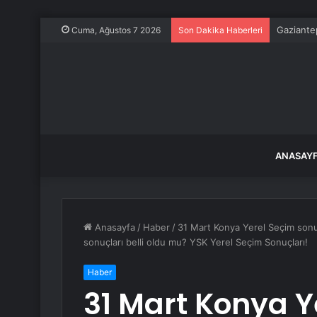
Gaziante
Cuma, Ağustos 7 2026
Son Dakika Haberleri
ANASAY
Anasayfa
/
Haber
/
31 Mart Konya Yerel Seçim sonuç
sonuçları belli oldu mu? YSK Yerel Seçim Sonuçları!
Haber
31 Mart Konya Y