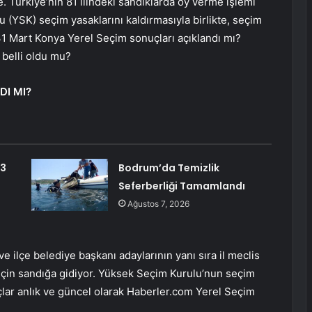
 Türkiye’nin 81 ilindeki sandıklarda oy verme işlemi
 (YSK) seçim yasaklarını kaldırmasıyla birlikte, seçim
 31 Mart Konya Yerel Seçim sonuçları açıklandı mı?
 belli oldu mu?
DI MI?
53
Bodrum’da Temizlik
Seferberliği Tamamlandı
Ağustos 7, 2026
e ilçe belediye başkanı adaylarının yanı sıra il meclis
 için sandığa gidiyor. Yüksek Seçim Kurulu’nun seçim
nuçlar anlık ve güncel olarak Haberler.com Yerel Seçim