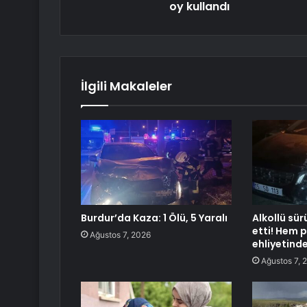
oy kullandı
İlgili Makaleler
Burdur’da Kaza: 1 Ölü, 5 Yaralı
Alkollü sür
etti! Hem 
Ağustos 7, 2026
ehliyetind
Ağustos 7, 